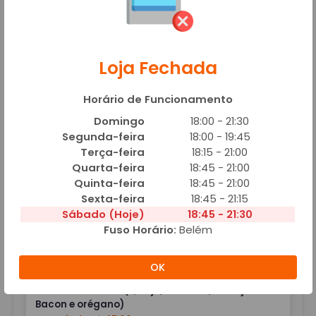
Loja Fechada
Horário de Funcionamento
Frango com CreamCheease (Queijo, frango,
Domingo
18:00 - 21:30
creamcheease, azeitona e orégano)
Segunda-feira
18:00 - 19:45
A partir de R$ 49,00
Terça-feira
18:15 - 21:00
Massa artesanal fina, molho da casa, muçarela, frango, creamcheese e
azeitona
Quarta-feira
18:45 - 21:00
Adicionar
Quinta-feira
18:45 - 21:00
Sexta-feira
18:45 - 21:15
Sábado (Hoje)
18:45 - 21:30
Fuso Horário:
Belém
OK
Mista com Bacon (Queijo, Presunto, Pedaços de
Bacon e orégano)