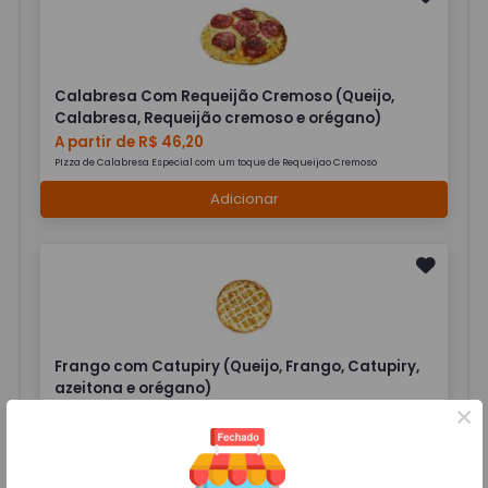
Calabresa Com Requeijão Cremoso (Queijo,
Calabresa, Requeijão cremoso e orégano)
A partir de R$ 46,20
PIzza de Calabresa Especial com um toque de Requeijao Cremoso
Adicionar
Frango com Catupiry (Queijo, Frango, Catupiry,
azeitona e orégano)
×
A partir de R$ 54,60
Massa artesanal fina, molho da casa, muçarela, frango, catupiry e
azeitonas
Adicionar