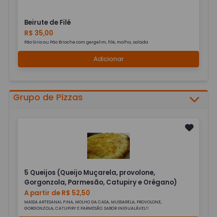
Beirute de Filé
R$ 35,00
Pão Sirio ou Pão Brioche com gergelim, filé, molho, salada
Adicionar
Grupo de Pizzas
5 Queijos (Queijo Muçarela, provolone,
Gorgonzola, Parmesão, Catupiry e Orégano)
A partir de R$ 52,50
MASSA ARTESANAL FINA, MOLHO DA CASA, MUSSARELA, PROVOLONE,
GORGONZOLA, CATUPIRY E PARMESÃO. SABOR INIGUALÁVEL!!