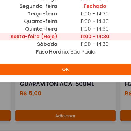
Segunda-feira
Fechado
AGUA MIN S/GAS 350ML
A
Terça-feira
11:00 - 14:30
R$ 3,00
R$
Quarta-feira
11:00 - 14:30
Quinta-feira
11:00 - 14:30
Adicionar
Sexta-feira (Hoje)
11:00 - 14:30
Sábado
11:00 - 14:30
Fuso Horário:
São Paulo
OK
GUARAVITON ACAI 500ML
H
R$ 5,00
R$
Adicionar