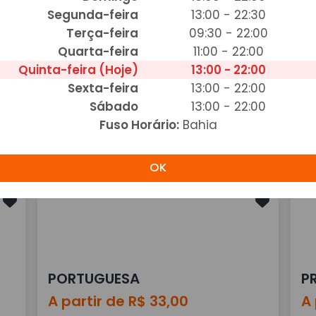
Segunda-feira
13:00 - 22:30
Terça-feira
09:30 - 22:00
Quarta-feira
11:00 - 22:00
Quinta-feira (Hoje)
13:00 - 22:00
Sexta-feira
13:00 - 22:00
NAPOLITANO
P
Sábado
13:00 - 22:00
A partir de R$ 33,00
A 
Fuso Horário:
Bahia
Adicionar
OK
PORTUGUESA
P
A partir de R$ 33,00
A 