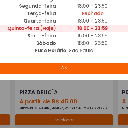
Segunda-feira
18:00 - 23:59
PIZZA DE BRÓCOLIS
P
Terça-feira
Fechado
A partir de R$ 47,00
A 
Quarta-feira
18:00 - 23:59
BROCÓLIS, MUSSARELA,ALHO,BACON, AZEITONA E ORÉGANO
BOR
Quinta-feira (Hoje)
18:00 - 23:59
OR
Sexta-feira
16:00 - 23:59
Adicionar
Sábado
18:00 - 23:59
Fuso Horário:
São Paulo
OK
PIZZA DELICÍA
P
A partir de R$ 45,00
A 
MUSSARELA, PALMITO, ERVILHA, BACON,AZEITONA E ORÉGANO
5 I
Adicionar