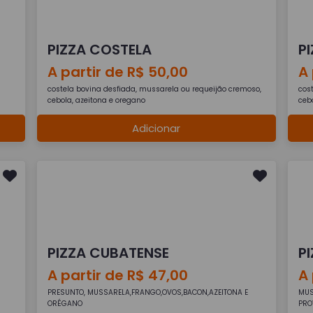
PIZZA COSTELA
P
A partir de R$ 50,00
A 
costela bovina desfiada, mussarela ou requeijão cremoso,
cos
cebola, azeitona e oregano
ceb
Adicionar
PIZZA CUBATENSE
P
A partir de R$ 47,00
A 
PRESUNTO, MUSSARELA,FRANGO,OVOS,BACON,AZEITONA E
MUS
ORÉGANO
PRO