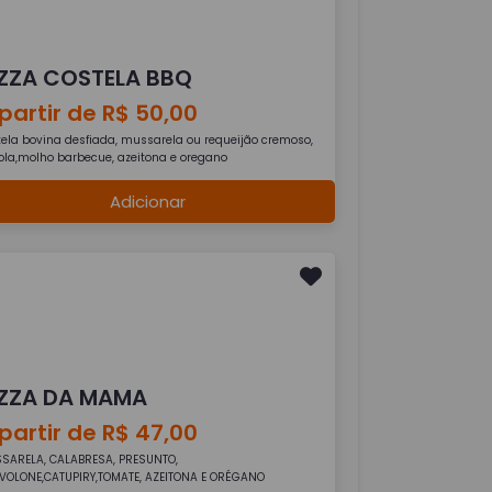
IZZA COSTELA BBQ
partir de R$ 50,00
tela bovina desfiada, mussarela ou requeijão cremoso,
ola,molho barbecue, azeitona e oregano
Adicionar
IZZA DA MAMA
partir de R$ 47,00
SARELA, CALABRESA, PRESUNTO,
VOLONE,CATUPIRY,TOMATE, AZEITONA E ORÉGANO