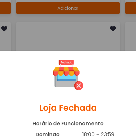
Adicionar
PIZZA DE ATUM
P
A partir de R$ 47,00
A 
ATUM, MUSSARELA,CEBOLA AZEITONA E ORÉGANO
ATU
Adicionar
Loja Fechada
Horário de Funcionamento
Domingo
18:00 - 23:59