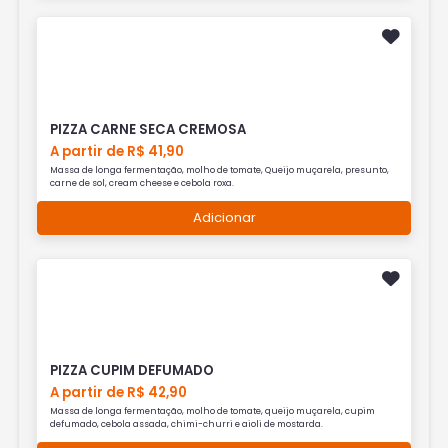
PIZZA CARNE SECA CREMOSA
A partir de R$ 41,90
Massa de longa fermentação, molho de tomate, Queijo muçarela, presunto,
carne de sol, cream cheese e cebola roxa.
Adicionar
PIZZA CUPIM DEFUMADO
A partir de R$ 42,90
Massa de longa fermentação, molho de tomate, queijo muçarela, cupim
defumado, cebola assada, chimi-churri e aioli de mostarda.