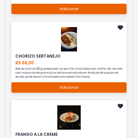
Adicionar
CHORIZO SERTANEJO
R$ 66,00
Bife de chorizo 200 g preparado na parrilla, finalizado com molho rôti. Servido
com macarrão de grano duro italiano envolvido em fonduta de queijos do
Seridó, pó de bacon e finalizado com cebolinha fresca.
Adicionar
FRANGO A LA CREME