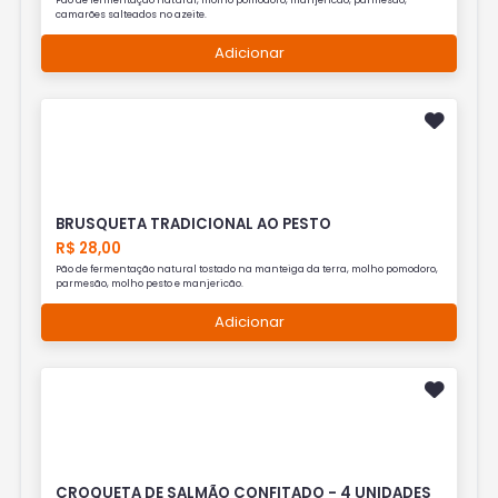
Pão de fermentação natural, molho pomodoro, manjericão, parmesão,
camarões salteados no azeite.
Adicionar
BRUSQUETA TRADICIONAL AO PESTO
R$ 28,00
Pão de fermentação natural tostado na manteiga da terra, molho pomodoro,
parmesão, molho pesto e manjericão.
Adicionar
CROQUETA DE SALMÃO CONFITADO - 4 UNIDADES