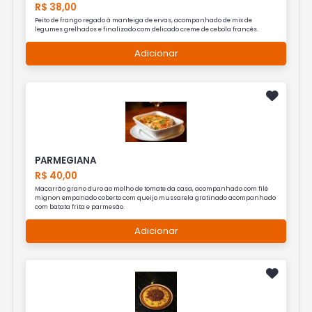
R$ 38,00
Peito de frango regado à manteiga de ervas, acompanhado de mix de
legumes grelhados e finalizado com delicado creme de cebola francês.
Adicionar
PARMEGIANA
R$ 40,00
Macarrão grano duro ao molho de tomate da casa, acompanhado com filé
mignon empanado coberto com queijo mussarela gratinado acompanhado
com batata frita e parmesão.
Adicionar