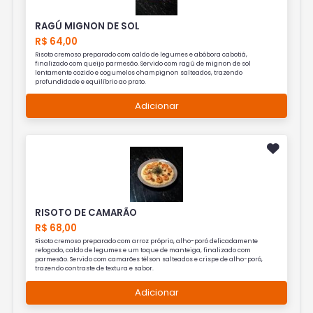
RAGÚ MIGNON DE SOL
R$ 64,00
Risoto cremoso preparado com caldo de legumes e abóbora cabotiá,
finalizado com queijo parmesão. Servido com ragú de mignon de sol
lentamente cozido e cogumelos champignon salteados, trazendo
profundidade e equilíbrio ao prato.
Adicionar
RISOTO DE CAMARÃO
R$ 68,00
Risoto cremoso preparado com arroz próprio, alho-poró delicadamente
refogado, caldo de legumes e um toque de manteiga, finalizado com
parmesão. Servido com camarões télson salteados e crispe de alho-poró,
trazendo contraste de textura e sabor.
Adicionar