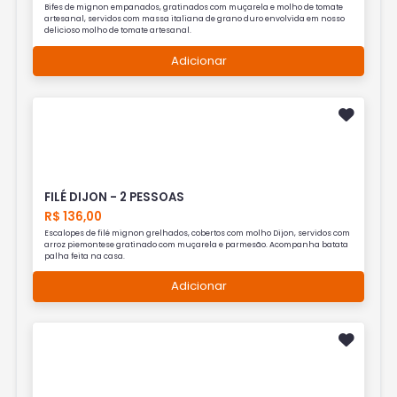
Bifes de mignon empanados, gratinados com muçarela e molho de tomate
artesanal, servidos com massa italiana de grano duro envolvida em nosso
delicioso molho de tomate artesanal.
Adicionar
FILÉ DIJON - 2 PESSOAS
R$ 136,00
Escalopes de filé mignon grelhados, cobertos com molho Dijon, servidos com
arroz piemontese gratinado com muçarela e parmesão. Acompanha batata
palha feita na casa.
Adicionar