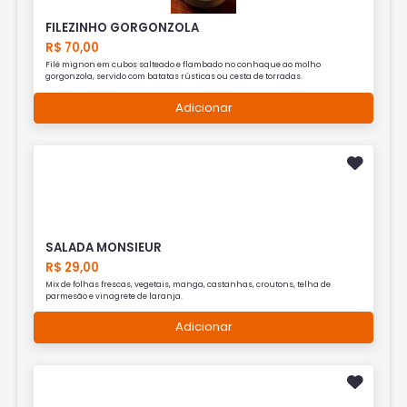
FILEZINHO GORGONZOLA
R$ 70,00
Filé mignon em cubos salteado e flambado no conhaque ao molho
gorgonzola, servido com batatas rústicas ou cesta de torradas.
Adicionar
SALADA MONSIEUR
R$ 29,00
Mix de folhas frescas, vegetais, manga, castanhas, croutons, telha de
parmesão e vinagrete de laranja.
Adicionar