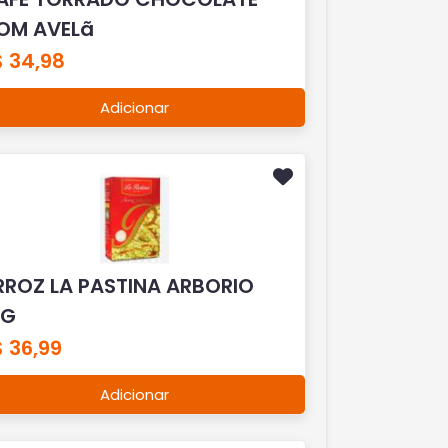
OM AVELã
$ 34,98
Adicionar
RROZ LA PASTINA ARBORIO
KG
 36,99
Adicionar