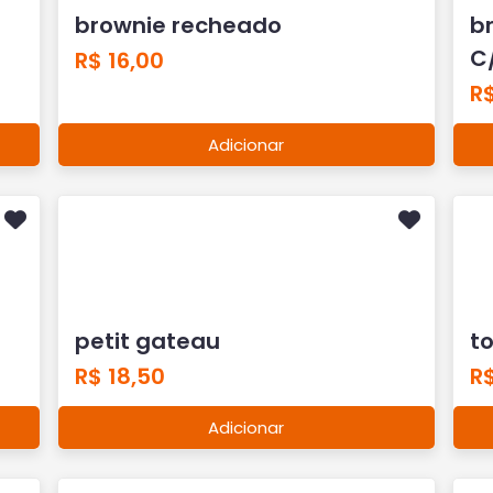
brownie recheado
b
C
R$ 16,00
R$
Adicionar
petit gateau
to
R$ 18,50
R
Adicionar