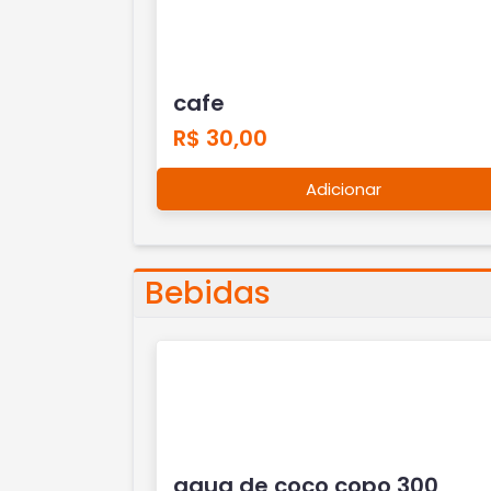
cafe
R$ 30,00
Adicionar
Bebidas
agua de coco copo 300