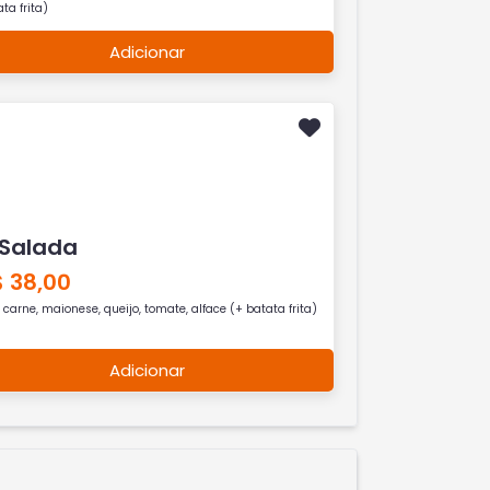
ta frita)
Adicionar
 Salada
$ 38,00
 carne, maionese, queijo, tomate, alface (+ batata frita)
Adicionar