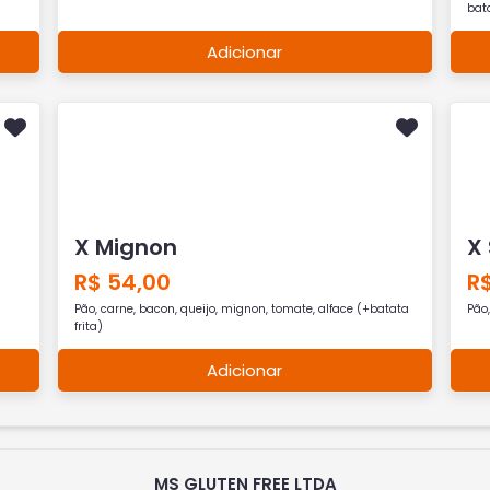
bata
Adicionar
X Mignon
X
R$ 54,00
R
Pão, carne, bacon, queijo, mignon, tomate, alface (+batata
Pão,
frita)
Adicionar
MS GLUTEN FREE LTDA